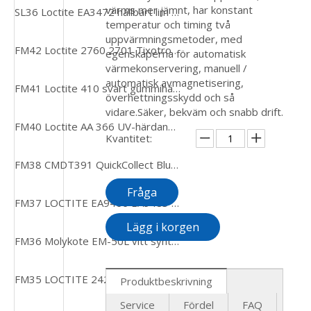
värms mer jämnt, har konstant
SL36 Loctite EA3472 hällbart lim för gjutning på svåråtkomliga områden
temperatur och timing två
uppvärmningsmetoder, med
FM42 Loctite 2760 2701 Tixotropisk, höghållfast snabbhärdande Heavy Duty-applikationer Gänglåsare
egenskaperna för automatisk
värmekonservering, manuell /
automatisk avmagnetisering,
FM41 Loctite 410 svart gummihärdat endelad, rumstemperaturhärdande, gapfyllande snabblim
överhettningsskydd och så
vidare.Säker, bekväm och snabb drift.
FM40 Loctite AA 366 UV-härdande strukturbinder medelviskositet Snabbt fixturlim
Kvantitet:
FM38 CMDT391 QuickCollect Bluetooth-aktiverat handhållen sensorsats
Fråga
FM37 LOCTITE EA9466 EA9483 50ML 2-delat, gulaktigt, strukturellt bindande epoxilim
Lägg i korgen
FM36 Molykote EM-50L vitt syntetiskt fett för plastdelar 1KG CAN
FM35 LOCTITE 2422 Dimethacrylate Ester Akryl Gänglåsande Pasta Blå Anaerobic Cure
Produktbeskrivning
Service
Fördel
FAQ