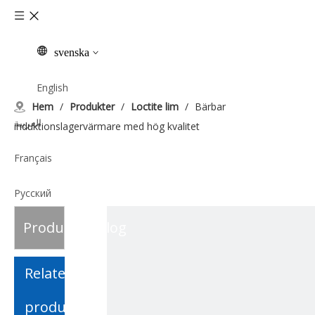
svenska
English
Hem
/
Produkter
/
Loctite lim
/
Bärbar
العربية
induktionslagervärmare med hög kvalitet
Français
Pусский
Produktkatalog
Español
Italiano
Relaterade
Tiếng Việt
produkter