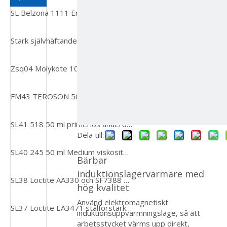
SL Belzona 1111 Emalj Reparation Agent Multi Purpos
ไทย
Bahasa indonesia
Stark självhäftande miljövänliga och giftiga grossist med vattengräslim för konstruktion, träbearbetning och akvariumfiskbehållare
Қазақша
Zsq04 Molykote 1000paste Högtemperaturbeständig gänga anti-klibbmedel, bult smörjmedel anti-bite agent
FM43 TEROSON 5055EP Lösningsmedelsfria, tvåkomponentslim, härdade epoxihartser
SL41 518 50 ml primerlös anaerob flänstätning ska användas för aluminiumsubstrat
Dela till:
SL40 245 50 ml Medium viskositet Trådlåsande lim används för metallfästelement
Bärbar
induktionslagervärmare med
SL38 Loctite AA330 och SF7388 Multi-substratlimningslim för PVC, fenoliska och akrylföreningar
hög kvalitet
Använd elektromagnetiskt
SL37 Loctite EA3471 stålförstärkt epoxi för maskin
induktionsuppvärmningsläge, så att
arbetsstycket värms upp direkt,