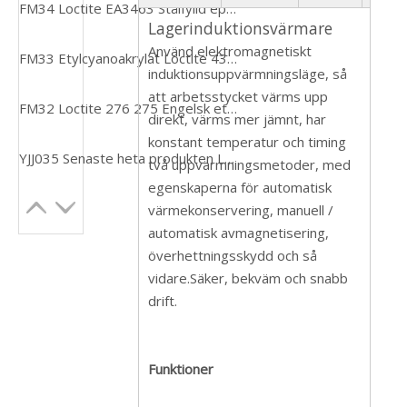
FM34 Loctite EA3463 Stålfylld epoxi Knådbar Stick Epoxi Reparationsspackel Epoxi
Lagerinduktionsvärmare
Använd elektromagnetiskt
FM33 Etylcyanoakrylat Loctite 435 gummihärdat lim Snabblim
induktionsuppvärmningsläge, så
att arbetsstycket värms upp
FM32 Loctite 276 275 Engelsk etikett Hög styrka, lågviskös gänglåsande grönt lim
direkt, värms mer jämnt, har
konstant temperatur och timing
YJJ035 Senaste heta produkten Loctiter EA9394 QT ARERO APA Adhesive
två uppvärmningsmetoder, med
egenskaperna för automatisk
värmekonservering, manuell /
automatisk avmagnetisering,
överhettningsskydd och så
vidare.Säker, bekväm och snabb
drift.
Funktioner